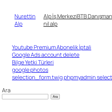
İçeriğe
geç
Nurettin
Alp İş Merkezi
BTB Danışmanl
Alp
nil alp
Youtube Premium Abonelik İptali
Google Ads account delete
Bilge Yetki Türleri
google photos
selection_form.twig phpmyadmin select 
Ara
Ara