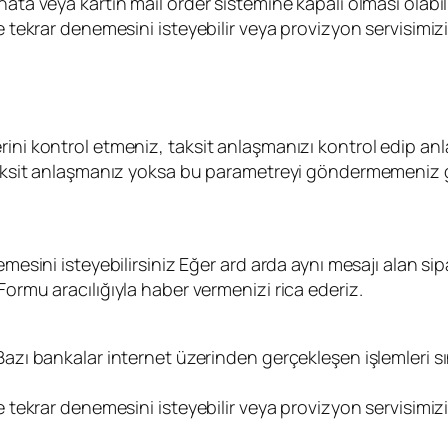
ata veya kartın mail order sistemine kapalı olması olabili
le tekrar denemesini isteyebilir veya provizyon servisimi
rini kontrol etmeniz, taksit anlaşmanızı kontrol edip a
 taksit anlaşmanız yoksa bu parametreyi göndermemeniz g
mesini isteyebilirsiniz Eğer ard arda aynı mesajı alan sip
Formu aracılığıyla haber vermenizi rica ederiz.
Bazı bankalar internet üzerinden gerçekleşen işlemleri sın
le tekrar denemesini isteyebilir veya provizyon servisimi