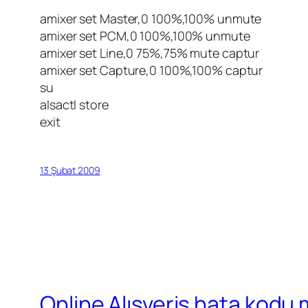
amixer set Master,0 100%,100% unmute
amixer set PCM,0 100%,100% unmute
amixer set Line,0 75%,75% mute captur
amixer set Capture,0 100%,100% captur
su
alsactl store
exit
13 Şubat 2009
Online Alışveriş hata kodu 