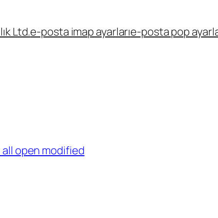
ık Ltd.
e-posta imap ayarları
e-posta pop ayarla
all open modified