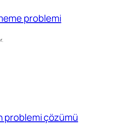
meme problemi
r.
n problemi çözümü