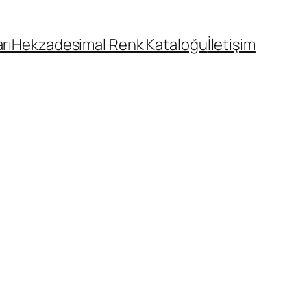
rı
Hekzadesimal Renk Kataloğu
İletişim