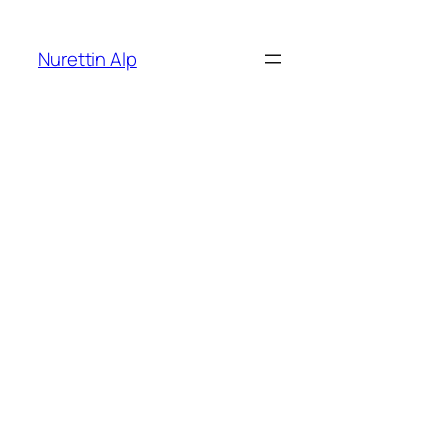
İçeriğe
geç
Nurettin Alp