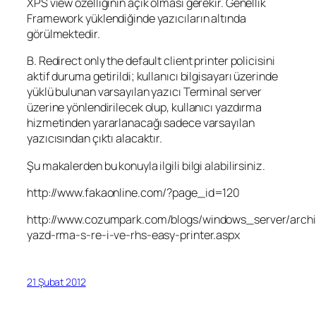
XPS view özelliğinin açık olması gerekir. Genellik
Framework yüklendiğinde yazıcıların altında
görülmektedir.
B. Redirect only the default client printer policisini
aktif duruma getirildi; kullanıcı bilgisayarı üzerinde
yüklü bulunan varsayılan yazıcı Terminal server
üzerine yönlendirilecek olup, kullanıcı yazdırma
hizmetinden yararlanacağı sadece varsayılan
yazıcısından çıktı alacaktır.
Şu makalerden bu konuyla ilgili bilgi alabilirsiniz.
http://www.fakaonline.com/?page_id=120
http://www.cozumpark.com/blogs/windows_server/arch
yazd-rma-s-re-i-ve-rhs-easy-printer.aspx
21 Şubat 2012