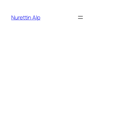
İçeriğe
geç
Nurettin Alp