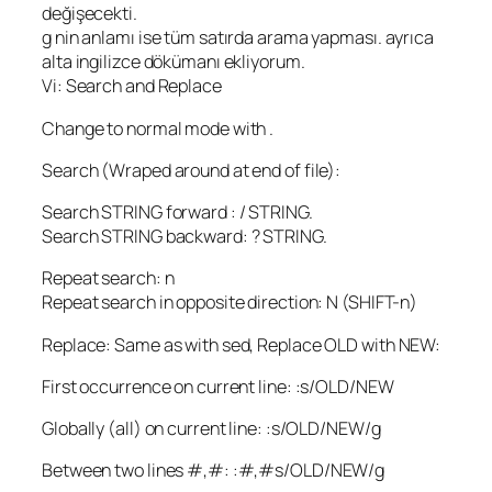
değişecekti.
g nin anlamı ise tüm satırda arama yapması. ayrıca
alta ingilizce dökümanı ekliyorum.
Vi: Search and Replace
Change to normal mode with
.
Search (Wraped around at end of file):
Search STRING forward : / STRING.
Search STRING backward: ? STRING.
Repeat search: n
Repeat search in opposite direction: N (SHIFT-n)
Replace: Same as with sed, Replace OLD with NEW:
First occurrence on current line: :s/OLD/NEW
Globally (all) on current line: :s/OLD/NEW/g
Between two lines #,#: :#,#s/OLD/NEW/g