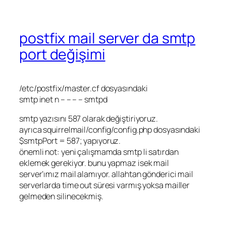
postfix mail server da smtp
port değişimi
/etc/postfix/master.cf dosyasındaki
smtp inet n – – – – smtpd
smtp yazısını 587 olarak değiştiriyoruz.
ayrıca squirrelmail/config/config.php dosyasındaki
$smtpPort = 587; yapıyoruz.
önemli not: yeni çalışmamda smtp li satırdan
eklemek gerekiyor. bunu yapmaz isek mail
server’ımız mail alamıyor. allahtan gönderici mail
serverlarda time out süresi varmış yoksa mailler
gelmeden silinecekmiş.