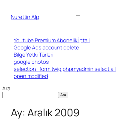
İçeriğe
geç
Nurettin Alp
Youtube Premium Abonelik İptali
Google Ads account delete
Bilge Yetki Türleri
google photos
selection_form.twig phpmyadmin select all
open modified
Ara
Ara
Ay:
Aralık 2009