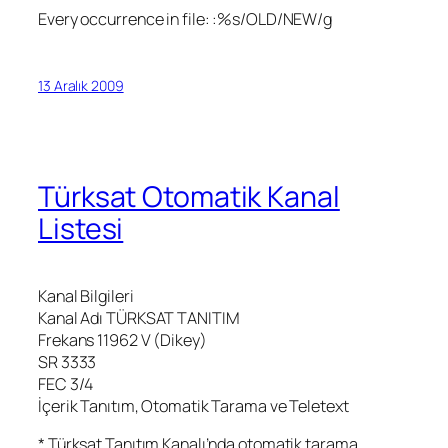
Every occurrence in file: :%s/OLD/NEW/g
13 Aralık 2009
Türksat Otomatik Kanal
Listesi
Kanal Bilgileri
Kanal Adı TÜRKSAT TANITIM
Frekans 11962 V (Dikey)
SR 3333
FEC 3/4
İçerik Tanıtım, Otomatik Tarama ve Teletext
* Türksat Tanıtım Kanalı’nda otomatik tarama