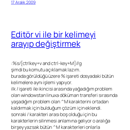
17 Aralık 2009
Editör vi ile bir kelimeyi
arayıp değiştirmek
:%s/[ctrlkey+v and ctrl-key+M]//g
şimdi bu komutu açıklamak lazım.
burada görüldüğü üzere % işareti dosyadaki bütün
kelimelere aynı işlemi yapıyor.
ilk / işareti ile ikincisi arasında yağadığım problem
olan windowstan linuxa döküman transferi sırasında
yaşadığım problem olan ^M karakterini ortadan
kaldırmak için bulduğum çözüm için eklendi.
sonraki / karakteri arası boş olduğu için bu
karakterlerin silinmesi anlamına geliyor o aralığa
birşey yazsak bütün ^M karakterleri onlarla