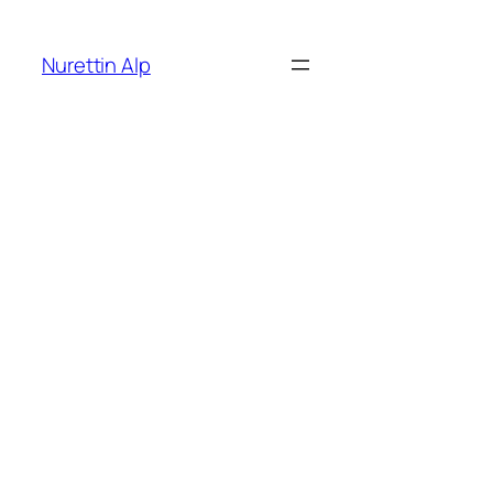
İçeriğe
geç
Nurettin Alp