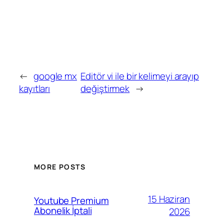
←
google mx
Editör vi ile bir kelimeyi arayıp
kayıtları
değiştirmek
→
MORE POSTS
15 Haziran
Youtube Premium
Abonelik İptali
2026