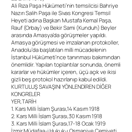
Ali Rıza Paşa Hükümeti’nin temsilcisi Bahriye
Nazırı Salih Paşa ile Sivas Kongresi Temsil
Heyeti adına Başkan Mustafa Kemal Paşa,
Rauf (Orbay) ve Bekir Sami (Kunduh) Beyler
arasında Amasya’da görüşmeler yapıldı.
Amasya görüşmesi ve imzalanan protokoller,
Anadolu’da başlatılan milli mücadelenin
İstanbul Hükümeti’nce tanınması bakımından
önemlidir. Yapılan toplantılar sonunda, önemli
kararlar ve hükümler içeren, üçü açık ve ikisi
gizli beş protokol hazırlanıp kabul edildi.
KURTULUŞ SAVAŞINI YÖNLENDİREN DİĞER
KONGRELER
YER,TARİH
1. Kars Milli İslam Şurası,14 Kasım 1918
2. Kars Milli İslam Şurası,30 Kasım 1918
3. Kars Milli İslam Şurası,17-18 Ocak 1919
İzmir Müdafaa-i Hukuk-ı Osmaniye Cemiyeti