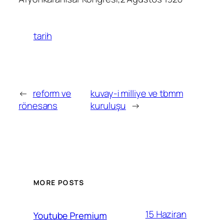
tarih
←
reform ve
kuvay-i milliye ve tbmm
rönesans
kuruluşu
→
MORE POSTS
15 Haziran
Youtube Premium