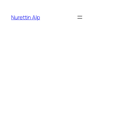
İçeriğe
geç
Nurettin Alp