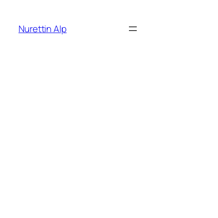
İçeriğe
geç
Nurettin Alp