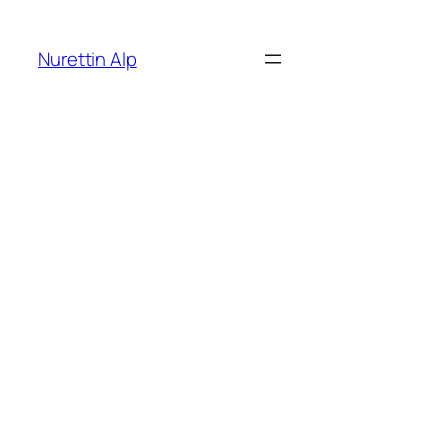
İçeriğe
geç
Nurettin Alp