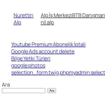
İçeriğe
geç
Nurettin
Alp İş Merkezi
BTB Danışmanl
Alp
nil alp
Youtube Premium Abonelik İptali
Google Ads account delete
Bilge Yetki Türleri
google photos
selection_form.twig phpmyadmin select 
Ara
Ara