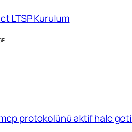
ect LTSP Kurulum
SP
dmcp protokolünü aktif hale get