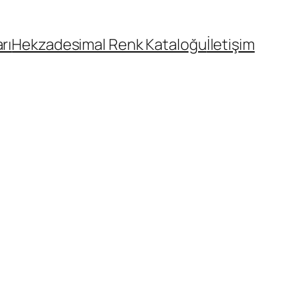
rı
Hekzadesimal Renk Kataloğu
İletişim