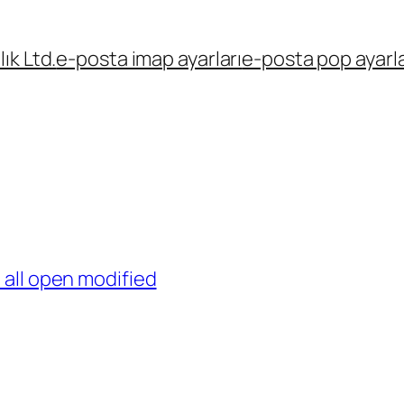
ık Ltd.
e-posta imap ayarları
e-posta pop ayarla
all open modified