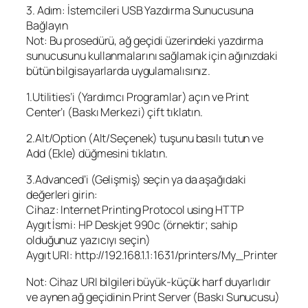
3. Adım: İstemcileri USB Yazdırma Sunucusuna
Bağlayın
Not: Bu prosedürü, ağ geçidi üzerindeki yazdırma
sunucusunu kullanmalarını sağlamak için ağınızdaki
bütün bilgisayarlarda uygulamalısınız.
1.Utilities’i (Yardımcı Programlar) açın ve Print
Center’ı (Baskı Merkezi) çift tıklatın.
2.Alt/Option (Alt/Seçenek) tuşunu basılı tutun ve
Add (Ekle) düğmesini tıklatın.
3.Advanced’i (Gelişmiş) seçin ya da aşağıdaki
değerleri girin:
Cihaz: Internet Printing Protocol using HTTP
Aygıt İsmi: HP Deskjet 990c (örnektir; sahip
olduğunuz yazıcıyı seçin)
Aygıt URI: http://192.168.1.1:1631/printers/My_Printer
Not: Cihaz URI bilgileri büyük-küçük harf duyarlıdır
ve aynen ağ geçidinin Print Server (Baskı Sunucusu)