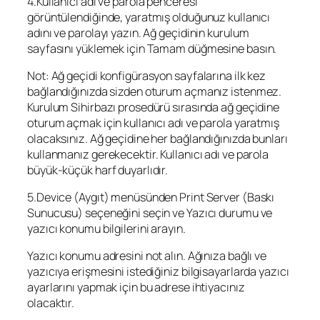
4.Kullanıcı adı ve parola penceresi
görüntülendiğinde, yaratmış olduğunuz kullanıcı
adını ve parolayı yazın. Ağ geçidinin kurulum
sayfasını yüklemek için Tamam düğmesine basın.
Not: Ağ geçidi konfigürasyon sayfalarına ilk kez
bağlandığınızda sizden oturum açmanız istenmez.
Kurulum Sihirbazı prosedürü sırasında ağ geçidine
oturum açmak için kullanıcı adı ve parola yaratmış
olacaksınız. Ağ geçidine her bağlandığınızda bunları
kullanmanız gerekecektir. Kullanıcı adı ve parola
büyük-küçük harf duyarlıdır.
5.Device (Aygıt) menüsünden Print Server (Baskı
Sunucusu) seçeneğini seçin ve Yazıcı durumu ve
yazıcı konumu bilgilerini arayın.
Yazıcı konumu adresini not alın. Ağınıza bağlı ve
yazıcıya erişmesini istediğiniz bilgisayarlarda yazıcı
ayarlarını yapmak için bu adrese ihtiyacınız
olacaktır.