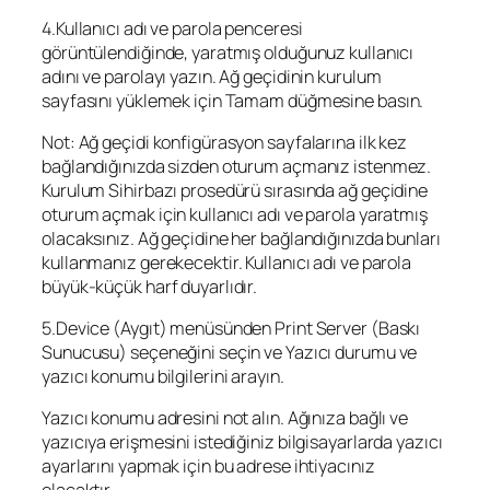
4.Kullanıcı adı ve parola penceresi
görüntülendiğinde, yaratmış olduğunuz kullanıcı
adını ve parolayı yazın. Ağ geçidinin kurulum
sayfasını yüklemek için Tamam düğmesine basın.
Not: Ağ geçidi konfigürasyon sayfalarına ilk kez
bağlandığınızda sizden oturum açmanız istenmez.
Kurulum Sihirbazı prosedürü sırasında ağ geçidine
oturum açmak için kullanıcı adı ve parola yaratmış
olacaksınız. Ağ geçidine her bağlandığınızda bunları
kullanmanız gerekecektir. Kullanıcı adı ve parola
büyük-küçük harf duyarlıdır.
5.Device (Aygıt) menüsünden Print Server (Baskı
Sunucusu) seçeneğini seçin ve Yazıcı durumu ve
yazıcı konumu bilgilerini arayın.
Yazıcı konumu adresini not alın. Ağınıza bağlı ve
yazıcıya erişmesini istediğiniz bilgisayarlarda yazıcı
ayarlarını yapmak için bu adrese ihtiyacınız