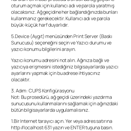
oturum açmak için kullanıcı adı ve parola yaratmış
olacaksınız. Ağ geçidine her bağlandığınızda bunları
kullanmanız gerekecektir. Kullanıcı adı ve parola
büyük-küçük harf duyarlıdır.
5.Device (Aygıt) menüsünden Print Server (Baskı
Sunucusu) seçeneğini seçin ve Yazıcı durumu ve
yazıcı konumu bilgilerini arayın.
Yazıcı konumu adresini not alın. Ağınıza bağlı ve
yazıcıya erişmesini istediğiniz bilgisayarlarda yazıcı
ayarlarını yapmak için bu adrese ihtiyacınız
olacaktır.
3. Adım: CUPS Konfigürasyonu
Not: Bu prosedürü, ağ geçidi üzerindeki yazdırma
sunucusunu kullanmalarını sağlamak için ağınızdaki
bütün bilgisayarlarda uygulamalısınız.
1.Bir Internet tarayıcı açın. Yer veya adres satırına
http://localhost:631 yazın ve ENTER tuşuna basın.