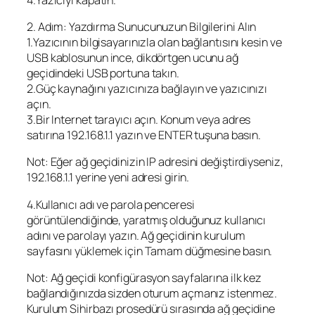
2. Adım: Yazdırma Sunucunuzun Bilgilerini Alın
1.Yazıcının bilgisayarınızla olan bağlantısını kesin ve
USB kablosunun ince, dikdörtgen ucunu ağ
geçidindeki USB portuna takın.
2.Güç kaynağını yazıcınıza bağlayın ve yazıcınızı
açın.
3.Bir Internet tarayıcı açın. Konum veya adres
satırına 192.168.1.1 yazın ve ENTER tuşuna basın.
Not: Eğer ağ geçidinizin IP adresini değiştirdiyseniz,
192.168.1.1 yerine yeni adresi girin.
4.Kullanıcı adı ve parola penceresi
görüntülendiğinde, yaratmış olduğunuz kullanıcı
adını ve parolayı yazın. Ağ geçidinin kurulum
sayfasını yüklemek için Tamam düğmesine basın.
Not: Ağ geçidi konfigürasyon sayfalarına ilk kez
bağlandığınızda sizden oturum açmanız istenmez.
Kurulum Sihirbazı prosedürü sırasında ağ geçidine