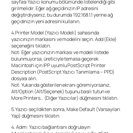
sayfası Yazıcı konumu bölümünde listelendiği gibi
girilmelidir. Eğer ağ geçidinizin IP adresini
değiştirdiyseniz, bu durumda 192.168.1.1 yerine ağ
geçidinizin yeni adresini kullanın.
4.Printer Model (Yazıcı Modeli) sahasında
yazıcınızın markasını ve modelini seçin. Add (Ekle)
seçeneğini tıklatın.
Not: Eğer yazıcınızın markası ve modeli listede
bulunmuyorsa, üreticiyle temasa geçerek
Macintosh için IPP uyumlu PostScript Printer
Description (PostScript Yazıcı Tanımlama – PPD)
dosyası alın.
Not: Yukarıda gösterilen ekranı göremiyorsanız,
Alt/Option (Alt/Seçenek) tuşunu basılı tutun ve
More Printers… (Diğer Yazıcılar) düğmesini tıklatın.
5.Yazıcı seçildikten sonra, Make Default (Varsayılan
Yap) düğmesini tıklatın.
4. Adım: Yazıcı bağlantısını doğrulayın