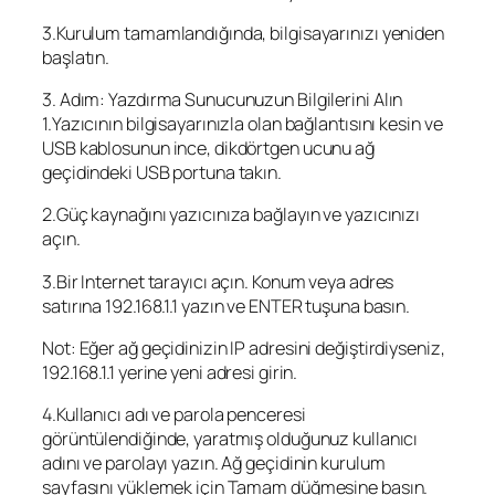
3.Kurulum tamamlandığında, bilgisayarınızı yeniden
başlatın.
3. Adım: Yazdırma Sunucunuzun Bilgilerini Alın
1.Yazıcının bilgisayarınızla olan bağlantısını kesin ve
USB kablosunun ince, dikdörtgen ucunu ağ
geçidindeki USB portuna takın.
2.Güç kaynağını yazıcınıza bağlayın ve yazıcınızı
açın.
3.Bir Internet tarayıcı açın. Konum veya adres
satırına 192.168.1.1 yazın ve ENTER tuşuna basın.
Not: Eğer ağ geçidinizin IP adresini değiştirdiyseniz,
192.168.1.1 yerine yeni adresi girin.
4.Kullanıcı adı ve parola penceresi
görüntülendiğinde, yaratmış olduğunuz kullanıcı
adını ve parolayı yazın. Ağ geçidinin kurulum
sayfasını yüklemek için Tamam düğmesine basın.