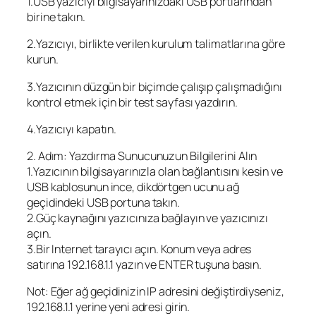
1.USB yazıcıyı bilgisayarınızdaki USB portlarından
birine takın.
2.Yazıcıyı, birlikte verilen kurulum talimatlarına göre
kurun.
3.Yazıcının düzgün bir biçimde çalışıp çalışmadığını
kontrol etmek için bir test sayfası yazdırın.
4.Yazıcıyı kapatın.
2. Adım: Yazdırma Sunucunuzun Bilgilerini Alın
1.Yazıcının bilgisayarınızla olan bağlantısını kesin ve
USB kablosunun ince, dikdörtgen ucunu ağ
geçidindeki USB portuna takın.
2.Güç kaynağını yazıcınıza bağlayın ve yazıcınızı
açın.
3.Bir Internet tarayıcı açın. Konum veya adres
satırına 192.168.1.1 yazın ve ENTER tuşuna basın.
Not: Eğer ağ geçidinizin IP adresini değiştirdiyseniz,
192.168.1.1 yerine yeni adresi girin.