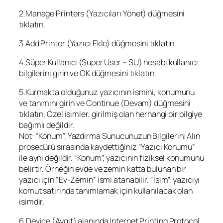
2.Manage Printers (Yazıcıları Yönet) düğmesini
tıklatın.
3.Add Printer (Yazıcı Ekle) düğmesini tıklatın.
4.Süper Kullanıcı (Super User – SU) hesabı kullanıcı
bilgilerini girin ve OK düğmesini tıklatın.
5.Kurmakta olduğunuz yazıcının ismini, konumunu
ve tanımını girin ve Continue (Devam) düğmesini
tıklatın. Özel isimler, girilmiş olan herhangi bir bilgiye
bağımlı değildir.
Not: “Konum”, Yazdırma Sunucunuzun Bilgilerini Alın
prosedürü sırasında kaydettiğiniz “Yazıcı Konumu”
ile aynı değildir. “Konum”, yazıcının fiziksel konumunu
belirtir. Örneğin evde ve zemin katta bulunan bir
yazıcı için “Ev-Zemin” ismi atanabilir. “İsim”, yazıcıyı
komut satırında tanımlamak için kullanılacak olan
isimdir.
6.Device (Aygıt) alanında Internet Printing Protocol