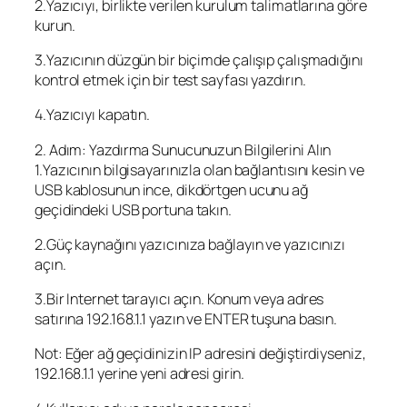
2.Yazıcıyı, birlikte verilen kurulum talimatlarına göre
kurun.
3.Yazıcının düzgün bir biçimde çalışıp çalışmadığını
kontrol etmek için bir test sayfası yazdırın.
4.Yazıcıyı kapatın.
2. Adım: Yazdırma Sunucunuzun Bilgilerini Alın
1.Yazıcının bilgisayarınızla olan bağlantısını kesin ve
USB kablosunun ince, dikdörtgen ucunu ağ
geçidindeki USB portuna takın.
2.Güç kaynağını yazıcınıza bağlayın ve yazıcınızı
açın.
3.Bir Internet tarayıcı açın. Konum veya adres
satırına 192.168.1.1 yazın ve ENTER tuşuna basın.
Not: Eğer ağ geçidinizin IP adresini değiştirdiyseniz,
192.168.1.1 yerine yeni adresi girin.