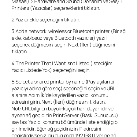
Masası) > Hardware and Sound (Donanım ve Ses) >
Printers (Yazıcılar) seçeneklerini tıklatın.
2.Yazıcı Ekle seçeneğini tıklatın.
3.Add a network, wireless or Bluetooth printer (Bir ağ
ekle, kablosuz veya Bluetooth yazıcısı) yazılı
seçenek düğmesini seçin. Next (İleri) düğmesini
tıklatın.
4.The Printer That I Want Isn’t Listed (İstediğim
Yazıcı Listede Yok) seçeneğini seçin.
5.Select a shared printer by name (Paylaşılan bir
yazıcıyı adına göre seç) seçeneğini seçin ve URL
alanına Adım İki’de kaydedilen yazıcı konumu
adresini girin. Next (İleri) düğmesini tıklatın.
Not: URL bilgileri büyük-küçük harf duyarlıdır ve
aynen ağ geçidinin Print Server (Baskı Sunucusu)
sayfası Yazıcı konumu bölümünde listelendiği gibi
girilmelidir. Eğer ağ geçidinizin IP adresini
değiştirdiyseniz, bu durumda 192.168.1.1 yerine ağ