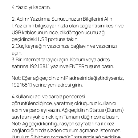
4.Yazıcıyı kapatın.
2. Adım: Yazdırma Sunucunuzun Bilgilerini Alın
1.Yazıcının bilgisayarınızla olan bağlantısını kesin ve
USB kablosunun ince, dikdörtgen ucunu ağ
geçidindeki USB portuna takın.
2.Güç kaynağını yazıcınıza bağlayın ve yazıcınızı
açın.
3.Bir Internet tarayıcı açın. Konum veya adres
satırına 192.168.1.1 yazın ve ENTER tuşuna basın.
Not: Eğer ağ geçidinizin IP adresini değiştirdiyseniz,
192.168.1.1 yerine yeni adresi girin.
4.Kullanıcı adı ve parola penceresi
görüntülendiğinde, yaratmış olduğunuz kullanıcı
adını ve parolayı yazın. Ağ geçidinin Status (Durum)
sayfasını yüklemek için Tamam düğmesine basın.
Not: Ağ geçidi konfigürasyon sayfalarına ilk kez
bağlandığınızda sizden oturum açmanız istenmez.
Kurulum Sihirbazı prosedürü sırasında ağ geçidine