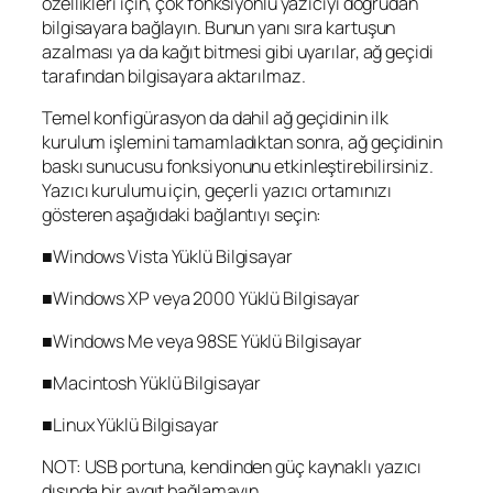
özellikleri için, çok fonksiyonlu yazıcıyı doğrudan
bilgisayara bağlayın. Bunun yanı sıra kartuşun
azalması ya da kağıt bitmesi gibi uyarılar, ağ geçidi
tarafından bilgisayara aktarılmaz.
Temel konfigürasyon da dahil ağ geçidinin ilk
kurulum işlemini tamamladıktan sonra, ağ geçidinin
baskı sunucusu fonksiyonunu etkinleştirebilirsiniz.
Yazıcı kurulumu için, geçerli yazıcı ortamınızı
gösteren aşağıdaki bağlantıyı seçin:
■Windows Vista Yüklü Bilgisayar
■Windows XP veya 2000 Yüklü Bilgisayar
■Windows Me veya 98SE Yüklü Bilgisayar
■Macintosh Yüklü Bilgisayar
■Linux Yüklü Bilgisayar
NOT: USB portuna, kendinden güç kaynaklı yazıcı
dışında bir aygıt bağlamayın.