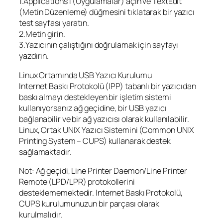
1.Applications’ı (Uygulamalar) açın ve TextEdit
(Metin Düzenleme) düğmesini tıklatarak bir yazıcı
test sayfası yaratın.
2.Metin girin.
3.Yazıcının çalıştığını doğrulamak için sayfayı
yazdırın.
Linux Ortamında USB Yazıcı Kurulumu
Internet Baskı Protokolü (IPP) tabanlı bir yazıcıdan
baskı almayı destekleyen bir işletim sistemi
kullanıyorsanız ağ geçidine, bir USB yazıcı
bağlanabilir ve bir ağ yazıcısı olarak kullanılabilir.
Linux, Ortak UNIX Yazıcı Sistemini (Common UNIX
Printing System – CUPS) kullanarak destek
sağlamaktadır.
Not: Ağ geçidi, Line Printer Daemon/Line Printer
Remote (LPD/LPR) protokollerini
desteklememektedir. Internet Baskı Protokolü,
CUPS kurulumunuzun bir parçası olarak
kurulmalıdır.