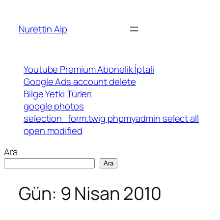
İçeriğe
geç
Nurettin Alp
Youtube Premium Abonelik İptali
Google Ads account delete
Bilge Yetki Türleri
google photos
selection_form.twig phpmyadmin select all
open modified
Ara
Ara
Gün:
9 Nisan 2010