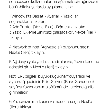
sunucusunu kullanmalarını sağlamak için ağınızdaki
bütün bilgisayarlarda uygulamalısınız.
1.Windows’ta Başlat > Ayarlar > Yazıcılar
seçeneklerini tıklatın.
2.Add Printer (Yazıcı Ekle) düğmesini tıklatın.
3.Yazıcı Ekleme Sihirbazı çalışacaktır. Next’e (İleri)
tıklayın.
4.Network printer (Ağ yazıcısı) butonunu seçin.
Next’e (İleri) tıklayın.
5.Ağ dosya yolu ya da sıra adı alanına, Yazıcı konumu
adresini girin. Next’e (İleri) tıklayın.
Not: URL bilgileri büyük-küçük harf duyarlıdır ve
aynen ağ geçidinin Print Server (Baskı Sunucusu)
sayfası Yazıcı konumu bölümünde listelendiği gibi
girilmelidir.
6.Yazıcınızın markasını ve modelini seçin. Next’e
(İleri) tıklayın.