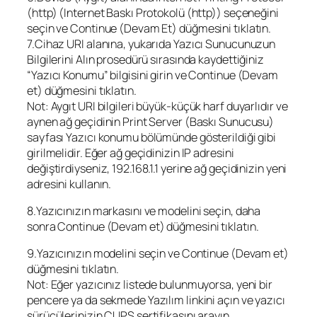
(http) (Internet Baskı Protokolü (http)) seçeneğini
seçin ve Continue (Devam Et) düğmesini tıklatın.
7.Cihaz URI alanına, yukarıda Yazıcı Sunucunuzun
Bilgilerini Alın prosedürü sırasında kaydettiğiniz
“Yazıcı Konumu” bilgisini girin ve Continue (Devam
et) düğmesini tıklatın.
Not: Aygıt URI bilgileri büyük-küçük harf duyarlıdır ve
aynen ağ geçidinin Print Server (Baskı Sunucusu)
sayfası Yazıcı konumu bölümünde gösterildiği gibi
girilmelidir. Eğer ağ geçidinizin IP adresini
değiştirdiyseniz, 192.168.1.1 yerine ağ geçidinizin yeni
adresini kullanın.
8.Yazıcınızın markasını ve modelini seçin, daha
sonra Continue (Devam et) düğmesini tıklatın.
9.Yazıcınızın modelini seçin ve Continue (Devam et)
düğmesini tıklatın.
Not: Eğer yazıcınız listede bulunmuyorsa, yeni bir
pencere ya da sekmede Yazılım linkini açın ve yazıcı
sürücülerinizin CUPS sertifikasını arayın.