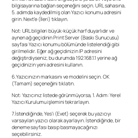
bilgisayarına bağlan seçeneğini seçin. URL sahasına,
5. adımda kaydedilmiş olan Yazıcı konumu adresini
girin. Next’e (İleri) tıklayın.
Not: URL bilgileri büyük-küçük harf duyarlıdır ve
aynen ağ geçidinin Print Server (Baskı Sunucusu)
sayfası Yazıcı konumu bölümünde listelendiği gibi
girilmelidir. Eğer ağ geçidinizin IP adresini
değiştirdiyseniz, bu durumda 192.168.1.1 yerine ağ
geçidinizin yeni adresini kullanın.
6.Yazıcınızın markasını ve modelini seçin. OK
(Tamam) seçeneğini tıklatın.
Not: Yazıcınız listede görünmüyorsa, 1. Adım: Yerel
Yazıcı Kurulumu işlemini tekrarlayın.
7.İstendiğinde, Yes’i (Evet) seçerek bu yazıcıyı
varsayılan yazıcı olarak ayarlayın. İstendiğinde, bir
deneme sayfası basıp basmayacağınızı
seçebilirsiniz.