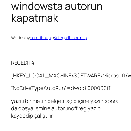
windowsta autorun
kapatmak
Written by
nurettin alp
in
Kategorilenmemiş
REGEDIT4
[HKEY_LOCAL_MACHINE\SOFTWARE\Microsoft\Wind
“NoDriveTypeAutoRun”=dword:000000ff
yazıtı bir metin belgesi açıp içine yazın sonra
da dosya ismine autorunoff.reg yazıp
kaydedip çalıştırın.