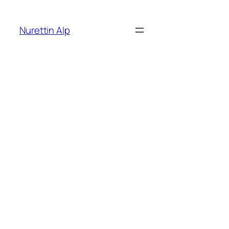
İçeriğe
geç
Nurettin Alp