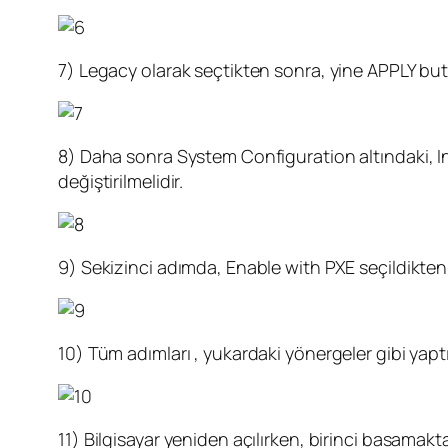
7) Legacy olarak seçtikten sonra, yine APPLY b
8) Daha sonra System Configuration altındaki, Int
değiştirilmelidir.
9) Sekizinci adımda, Enable with PXE seçildikte
10) Tüm adımları , yukardaki yönergeler gibi yaptı
11) Bilgisayar yeniden açılırken, birinci basamak