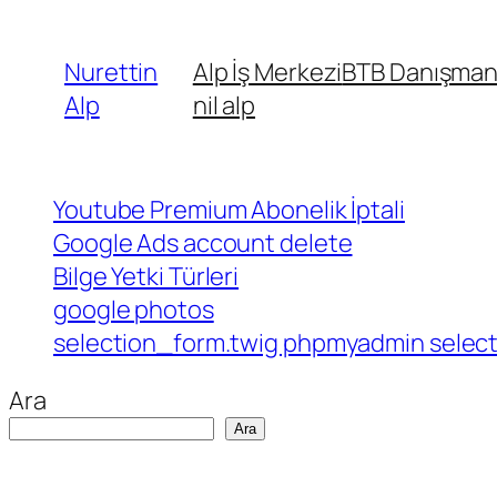
İçeriğe
geç
Nurettin
Alp İş Merkezi
BTB Danışmanl
Alp
nil alp
Youtube Premium Abonelik İptali
Google Ads account delete
Bilge Yetki Türleri
google photos
selection_form.twig phpmyadmin select 
Ara
Ara