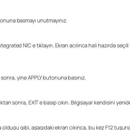
utonuna basmayı unutmayınız.
egrated NIC e tıklayın. Ekran acılınca hali hazırda seçil
n sonra, yine APPLY butonuna basınız.
ktan sonra, EXİT e basıp cıkın. Bilgisayar kendisini yenid
ta oldugu gibi, aşagıdaki ekran cıkınca, bu kez F12 tuşun