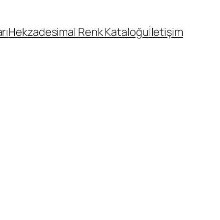
rı
Hekzadesimal Renk Kataloğu
İletişim