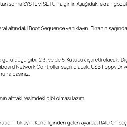
ıktan sonra SYSTEM SETUP a girilir. Aşağıdaki ekran gözü
eral altındaki Boot Sequence ye tıklayın. Ekranın sağınd
rüldüğü gibi, 2,3, ve de 5. Kutucuk işaretli olacak, Diğer
board Network Controller seçili olacak, USB floppy Dri
onuna basınız.
n alttaki resimdeki gibi olması lazım.
ation i tıklayın. Kendiliğinden gelen ayarda, RAID On seçi