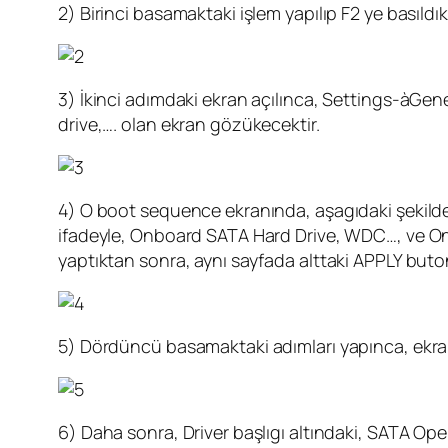
2) Birinci basamaktaki işlem yapılıp F2 ye basıld
3) İkinci adımdaki ekran açılınca, Settings-àGen
drive,…. olan ekran gözükecektir.
4) O boot sequence ekranında, aşagıdaki şekilde gö
ifadeyle, Onboard SATA Hard Drive, WDC…, ve On
yaptıktan sonra, aynı sayfada alttaki APPLY but
5) Dördüncü basamaktaki adımları yapınca, ekranı
6) Daha sonra, Driver başlıgı altındaki, SATA Oper