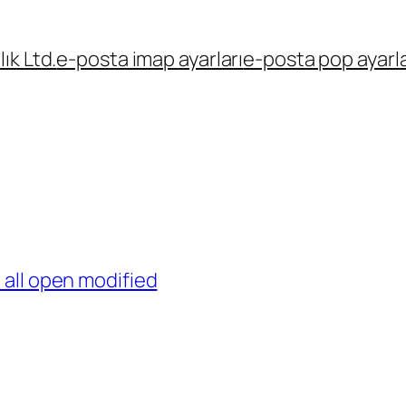
ık Ltd.
e-posta imap ayarları
e-posta pop ayarla
all open modified