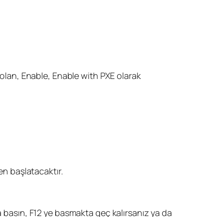
i olan, Enable, Enable with PXE olarak
en başlatacaktır.
a basın, F12 ye basmakta geç kalırsanız ya da