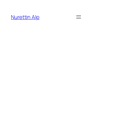
İçeriğe
geç
Nurettin Alp