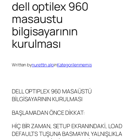
dell optilex 960
masaustu
bilgisayarının
kurulması
Written by
nurettin alp
in
Kategorilenmemiş
DELL OPTIPLEX 960 MASAÜSTÜ
BİLGİSAYARININ KURULMASI
BAŞLAMADAN ÖNCE DİKKAT:
HİÇ BİR ZAMAN, SETUP EKRANINDAKİ, LOAD
DEFAULTS TUŞUNA BASMAYIN. YALNIŞLIKLA