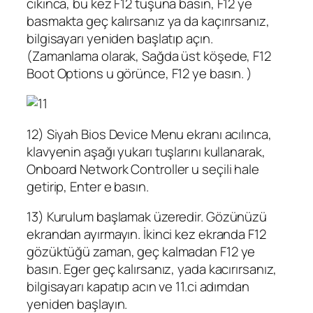
cıkınca, bu kez F12 tuşuna basın, F12 ye
basmakta geç kalırsanız ya da kaçırırsanız,
bilgisayarı yeniden başlatıp açın.
(Zamanlama olarak, Sağda üst köşede, F12
Boot Options u görünce, F12 ye basın. )
12) Siyah Bios Device Menu ekranı acılınca,
klavyenin aşağı yukarı tuşlarını kullanarak,
Onboard Network Controller u seçili hale
getirip, Enter e basın.
13) Kurulum başlamak üzeredir. Gözünüzü
ekrandan ayırmayın. İkinci kez ekranda F12
gözüktüğü zaman, geç kalmadan F12 ye
basın. Eger geç kalırsanız, yada kacırırsanız,
bilgisayarı kapatıp acın ve 11.ci adımdan
yeniden başlayın.