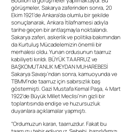
Bouillon’la görüşmeler yapılmaktaydı. Bu
görüşmeler, Sakarya zaferinden sonra, 20
Ekim 1921’de Ankara’da olumlu bir şekilde
sonuçlanarak, Ankara İtilafnamesi adıyla
tarihe geçen bir antlaşmayla noktalandı.
Sakarya zaferi, askerlik ve politika bakımından
da Kurtuluş Mücadelemizin önemli bir
merhalesi oldu. Yunan ordusunun taarruz
kabiliyeti kırıldı. BÜYÜK TAARRUZ ve
BAŞKOMUTANLIK MEYDAN MUHAREBESİ
Sakarya Savaşı’ndan sonra, kamuoyunda ve
TBMM’nde taarruz için sabırsızlık baş
göstermişti. Gazi Mustafa Kemal Paşa, 4 Mart
1922’de Büyük Millet Meclisi’nin gizli bir
toplantısında endişe ve huzursuzluk
duyanlara açıklamalar yapmıştı.
“Ordumuzun kararı, taarruzdur. Fakat bu
taarruzu tehir ediyoruz. Sebebi, hazırlığımızı