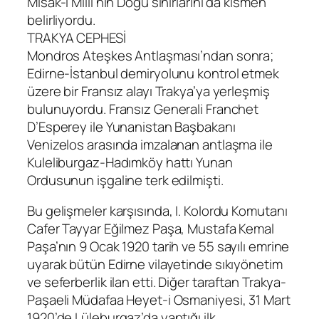
Misak-ı Milli’nin Doğu sınırlarını da kısmen
belirliyordu.
TRAKYA CEPHESİ
Mondros Ateşkes Antlaşması’ndan sonra;
Edirne-İstanbul demiryolunu kontrol etmek
üzere bir Fransız alayı Trakya’ya yerleşmiş
bulunuyordu. Fransız Generali Franchet
D’Esperey ile Yunanistan Başbakanı
Venizelos arasında imzalanan antlaşma ile
Kuleliburgaz-Hadımköy hattı Yunan
Ordusunun işgaline terk edilmişti.
Bu gelişmeler karşısında, I. Kolordu Komutanı
Cafer Tayyar Eğilmez Paşa, Mustafa Kemal
Paşa’nın 9 Ocak 1920 tarih ve 55 sayılı emrine
uyarak bütün Edirne vilayetinde sıkıyönetim
ve seferberlik ilan etti. Diğer taraftan Trakya-
Paşaeli Müdafaa Heyet-i Osmaniyesi, 31 Mart
1920’de Lüleburgaz’da yaptığı ilk