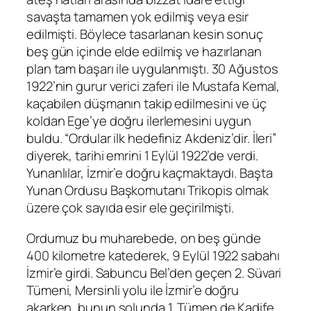
savaşta tamamen yok edilmiş veya esir
edilmişti. Böylece tasarlanan kesin sonuç
beş gün içinde elde edilmiş ve hazırlanan
plan tam başarı ile uygulanmıştı. 30 Ağustos
1922’nin gurur verici zaferi ile Mustafa Kemal,
kaçabilen düşmanın takip edilmesini ve üç
koldan Ege’ye doğru ilerlemesini uygun
buldu. “Ordular ilk hedefiniz Akdeniz’dir. İleri”
diyerek, tarihi emrini 1 Eylül 1922’de verdi.
Yunanlılar, İzmir’e doğru kaçmaktaydı. Başta
Yunan Ordusu Başkomutanı Trikopis olmak
üzere çok sayıda esir ele geçirilmişti.
Ordumuz bu muharebede, on beş günde
400 kilometre katederek, 9 Eylül 1922 sabahı
İzmir’e girdi. Sabuncu Bel’den geçen 2. Süvari
Tümeni, Mersinli yolu ile İzmir’e doğru
akarken, bunun solunda 1. Tümen de Kadife