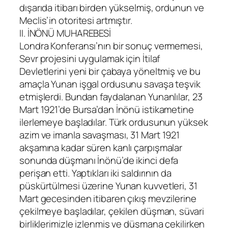
dışarıda itibarı birden yükselmiş, ordunun ve
Meclis’in otoritesi artmıştır.
II. İNÖNÜ MUHAREBESİ
Londra Konferansı’nın bir sonuç vermemesi,
Sevr projesini uygulamak için İtilaf
Devletlerini yeni bir çabaya yöneltmiş ve bu
amaçla Yunan işgal ordusunu savaşa teşvik
etmişlerdi. Bundan faydalanan Yunanlılar, 23
Mart 1921’de Bursa’dan İnönü istikametine
ilerlemeye başladılar. Türk ordusunun yüksek
azim ve imanla savaşması, 31 Mart 1921
akşamına kadar süren kanlı çarpışmalar
sonunda düşmanı İnönü’de ikinci defa
perişan etti. Yaptıkları iki saldırının da
püskürtülmesi üzerine Yunan kuvvetleri, 31
Mart gecesinden itibaren çıkış mevzilerine
çekilmeye başladılar, çekilen düşman, süvari
birliklerimizle izlenmiş ve düşmana çekilirken