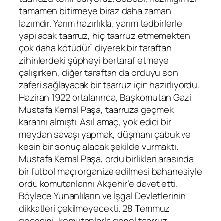
tamamen bitirmeye biraz daha zaman
lazımdır. Yarım hazırlıkla, yarım tedbirlerle
yapılacak taarruz, hiç taarruz etmemekten
çok daha kötüdür” diyerek bir taraftan
zihinlerdeki şüpheyi bertaraf etmeye
çalışırken, diğer taraftan da orduyu son
zaferi sağlayacak bir taarruz için hazırlıyordu.
Haziran 1922 ortalarında, Başkomutan Gazi
Mustafa Kemal Paşa, taarruza geçmek
kararını almıştı. Asıl amaç, yok edici bir
meydan savaşı yapmak, düşmanı çabuk ve
kesin bir sonuç alacak şekilde vurmaktı.
Mustafa Kemal Paşa, ordu birlikleri arasında
bir futbol maçı organize edilmesi bahanesiyle
ordu komutanlarını Akşehir’e davet etti.
Böylece Yunanlıların ve İşgal Devletlerinin
dikkatleri çekilmeyecekti. 28 Temmuz
gecesini, komutanlarla genel taarruz