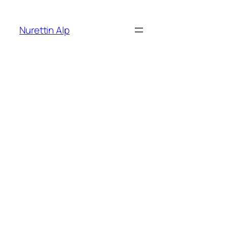
İçeriğe
geç
Nurettin Alp