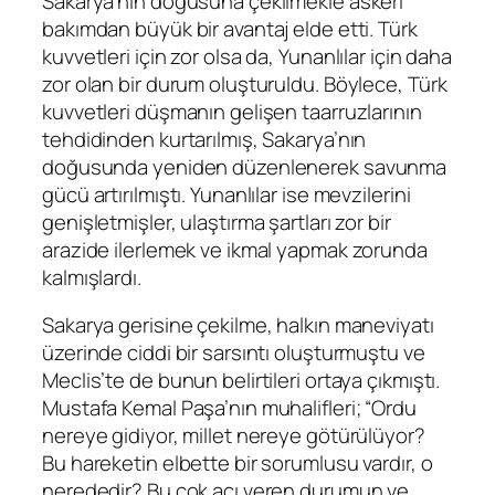
Sakarya’nın doğusuna çekilmekle askeri
bakımdan büyük bir avantaj elde etti. Türk
kuvvetleri için zor olsa da, Yunanlılar için daha
zor olan bir durum oluşturuldu. Böylece, Türk
kuvvetleri düşmanın gelişen taarruzlarının
tehdidinden kurtarılmış, Sakarya’nın
doğusunda yeniden düzenlenerek savunma
gücü artırılmıştı. Yunanlılar ise mevzilerini
genişletmişler, ulaştırma şartları zor bir
arazide ilerlemek ve ikmal yapmak zorunda
kalmışlardı.
Sakarya gerisine çekilme, halkın maneviyatı
üzerinde ciddi bir sarsıntı oluşturmuştu ve
Meclis’te de bunun belirtileri ortaya çıkmıştı.
Mustafa Kemal Paşa’nın muhalifleri; “Ordu
nereye gidiyor, millet nereye götürülüyor?
Bu hareketin elbette bir sorumlusu vardır, o
nerededir? Bu çok acı veren durumun ve